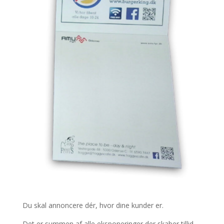
Du skal annoncere dér, hvor dine kunder er.
Det er summen af alle eksponeringer der skaber tillid,